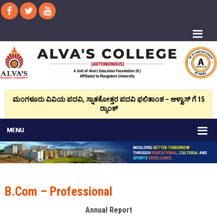
ಮಂಗಳೂರು ವಿವಿಯ ಪದವಿ, ಸ್ನಾತಕೋತ್ತರ ಪದವಿ ಫಲಿತಾಂಶ – ಆಳ್ವಾಸ್ ಗೆ 15
ರ್‍ಯಾಂಕ್‌
B.Com – Professional
Annual Report