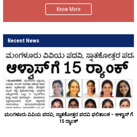
Know More
Recent News
ಮಂಗಳೂರು ವಿವಿಯ ಪದವಿ, ಸ್ನಾತಕೋತ್ತರ ಪದವಿ ಫಲಿತಾಂಶ – ಆಳ್ವಾಸ್ ಗೆ
15 ರ್‍ಯಾಂಕ್‌