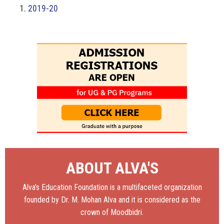
2019-20
ABOUT ALVA'S
Alva’s Education Foundation is a multifaceted organization
founded by Dr. M. Mohan Alva and it is considered as the
crown of Moodbidri.