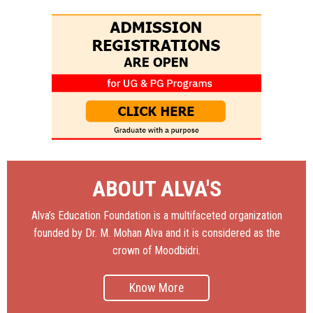
ABOUT ALVA'S
Alva’s Education Foundation is a multifaceted organization
founded by Dr. M. Mohan Alva and it is considered as the
crown of Moodbidri.
Know More