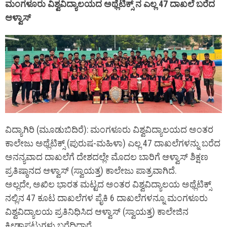
ಮಂಗಳೂರು ವಿಶ್ವವಿದ್ಯಾಲಯದ ಅಥ್ಲೆಟಿಕ್ಸ್ ನ ಎಲ್ಲ 47 ದಾಖಲೆ ಬರೆದ
ಆಳ್ವಾಸ್
ವಿದ್ಯಾಗಿರಿ (ಮೂಡುಬಿದಿರೆ): ಮಂಗಳೂರು ವಿಶ್ವವಿದ್ಯಾಲಯದ ಅಂತರ
ಕಾಲೇಜು ಅಥ್ಲೆಟಿಕ್ಸ್ (ಪುರುಷ-ಮಹಿಳಾ) ಎಲ್ಲ 47 ದಾಖಲೆಗಳನ್ನು ಬರೆದ
ಅನನ್ಯವಾದ ದಾಖಲೆಗೆ ದೇಶದಲ್ಲೇ ಮೊದಲ ಬಾರಿಗೆ ಆಳ್ವಾಸ್ ಶಿಕ್ಷಣ
ಪ್ರತಿಷ್ಠಾನದ ಆಳ್ವಾಸ್ (ಸ್ವಾಯತ್ತ) ಕಾಲೇಜು ಪಾತ್ರವಾಗಿದೆ.
ಅಲ್ಲದೇ, ಅಖಿಲ ಭಾರತ ಮಟ್ಟದ ಅಂತರ ವಿಶ್ವವಿದ್ಯಾಲಯ ಅಥ್ಲೆಟಿಕ್ಸ್
ನಲ್ಲಿನ 47 ಕೂಟ ದಾಖಲೆಗಳ ಪೈಕಿ 6 ದಾಖಲೆಗಳನ್ನೂ ಮಂಗಳೂರು
ವಿಶ್ವವಿದ್ಯಾಲಯ ಪ್ರತಿನಿಧಿಸಿದ ಆಳ್ವಾಸ್ (ಸ್ವಾಯತ್ತ) ಕಾಲೇಜಿನ
ಕ್ರೀಡಾಪಟುಗಳು ಬರೆದಿದ್ದಾರೆ.