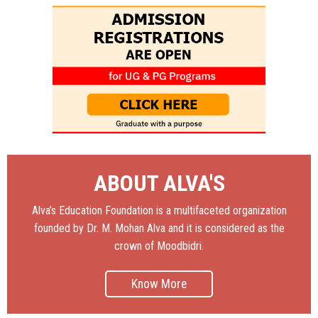
ABOUT ALVA'S
Alva’s Education Foundation is a multifaceted organization
founded by Dr. M. Mohan Alva and it is considered as the
crown of Moodbidri.
Know More