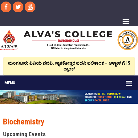
ಮಂಗಳೂರು ವಿವಿಯ ಪದವಿ, ಸ್ನಾತಕೋತ್ತರ ಪದವಿ ಫಲಿತಾಂಶ – ಆಳ್ವಾಸ್ ಗೆ 15
ರ್‍ಯಾಂಕ್‌
Biochemistry
Upcoming Events