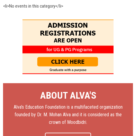
<li>No events in this category</li>
ABOUT ALVA'S
Alva’s Education Foundation is a multifaceted organization
founded by Dr. M. Mohan Alva and it is considered as the
crown of Moodbidri.