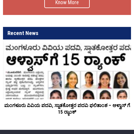
Know More
Recent News
ಮಂಗಳೂರು ವಿವಿಯ ಪದವಿ, ಸ್ನಾತಕೋತ್ತರ ಪದವಿ ಫಲಿತಾಂಶ – ಆಳ್ವಾಸ್ ಗೆ
15 ರ್‍ಯಾಂಕ್‌