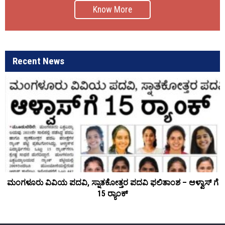
Know More
Recent News
ಮಂಗಳೂರು ವಿವಿಯ ಪದವಿ, ಸ್ನಾತಕೋತ್ತರ ಪದವಿ ಫಲಿತಾಂಶ – ಆಳ್ವಾಸ್ ಗೆ
15 ರ್‍ಯಾಂಕ್‌