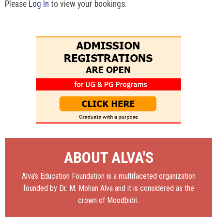
Please
Log In
to view your bookings.
ABOUT ALVA'S
Alva’s Education Foundation is a multifaceted organization
founded by Dr. M. Mohan Alva and it is considered as the
crown of Moodbidri.