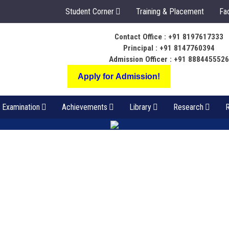
Student Corner
Training & Placement
Fac
Contact Office : +91 8197617333
ಬೆಳಕು ಅಂತರಂಗ ಅ
Principal : +91 8147760394
ಸಂಪತ್ತಾಗಲಿ
Admission Officer : +91 888445552
Apply for Admission!
Examination
Achievements
Library
Research
R