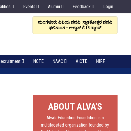
ilities
Events
Alumni
Feedback
Login
ರಳಿಸಲಿ, ಸಂಬಂಧವೇ
ಮಂಗಳೂರು ವಿವಿಯ ಪದವಿ, ಸ್ನಾತಕೋತ್ತರ ಪದವಿ
ಆಳ್ವಾಸ
: ಡಾ. ಆಳ್ವ
ಫಲಿತಾಂಶ – ಆಳ್ವಾಸ್ ಗೆ 15 ರ್‍ಯಾಂಕ್‌
6
ecruitment
NCTE
NAAC
AICTE
NIRF
ABOUT ALVA'S
Alva’s Education Foundation is a
multifaceted organization founded by