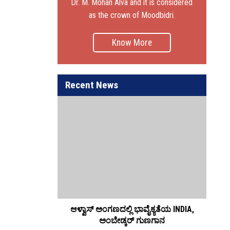
Dr. M. Mohan Alva and it is considered
as the crown of Moodbidri.
Know More
Recent News
ನಾತಕೋತ್ತರ ಪದವಿ
ಆಳ್ವಾಸ್ ಅಂಗಣದಲ್ಲಿ ಭಾವೈಕ್ಯತೆಯ INDIA,
Alv
5 ರ್‍ಯಾಂಕ್‌
ಅಂಬೇಡ್ಕರ್ ಗುಣಗಾನ