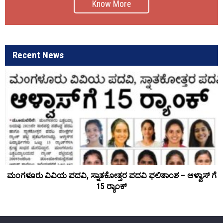
Know More
Recent News
ಮಂಗಳೂರು ವಿವಿಯ ಪದವಿ, ಸ್ನಾತಕೋತ್ತರ ಪದವಿ ಫಲಿತಾಂಶ – ಆಳ್ವಾಸ್ ಗೆ
15 ರ್‍ಯಾಂಕ್‌