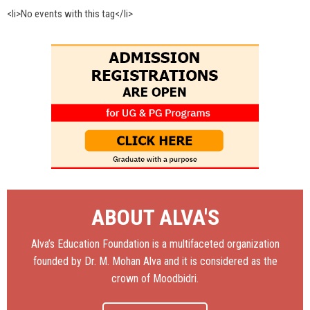
<li>No events with this tag</li>
ABOUT ALVA'S
Alva’s Education Foundation is a multifaceted organization
founded by Dr. M. Mohan Alva and it is considered as the
crown of Moodbidri.