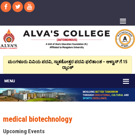
ಮಂಗಳೂರು ವಿವಿಯ ಪದವಿ, ಸ್ನಾತಕೋತ್ತರ ಪದವಿ ಫಲಿತಾಂಶ – ಆಳ್ವಾಸ್ ಗೆ 15
ರ್‍ಯಾಂಕ್‌
medical biotechnology
Upcoming Events