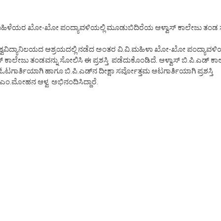
 ಮಹಿಳೆಯರ ಖೋ-ಖೋ ಪಂದ್ಯಾವಳಿಯಲ್ಲಿ ಮೂಡುಬಿದಿರೆಯ ಆಳ್ವಾಸ್ ಕಾಲೇಜು ತಂಡ
ಶ್ವವಿದ್ಯಾನಿಲಯದ ಆಶ್ರಯದಲ್ಲಿ ನಡೆದ ಅಂತರ ವಿ.ವಿ.ಮಹಿಳಾ ಖೋ-ಖೋ ಪಂದ್ಯಾವಳಿಯ
್ ಕಾಲೇಜು ತಂಡವನ್ನು ಸೋಲಿಸಿ ಈ ಪ್ರಶಸ್ತಿ ಪಡೆದುಕೊಂಡಿದೆ. ಆಳ್ವಾಸ್ ಬಿ.ಪಿ.ಎಡ್ 
ಓಟಗಾರ್ತಿಯಾಗಿ ಹಾಗೂ ಬಿ.ಪಿ.ಎಡ್‍ನ ದೀಕ್ಷಾ ಸರ್ವೋತ್ತಮ ಆಟಗಾರ್ತಿಯಾಗಿ ಪ್ರಶಸ್ತಿ
ಡಾ.ಎಂ.ಮೋಹನ ಆಳ್ವ ಅಭಿನಂದಿಸಿದ್ದಾರೆ.