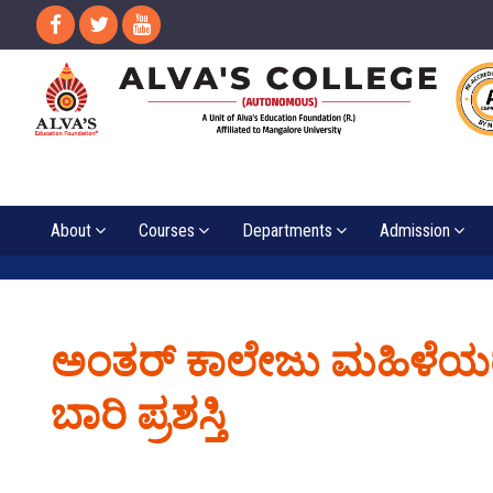
About
Courses
Departments
Admission
ಅಂತರ್ ಕಾಲೇಜು ಮಹಿಳೆಯರ
ಬಾರಿ ಪ್ರಶಸ್ತಿ