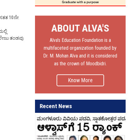
 ಸತತ 10ನೇ
ABOUT ALVA'S
ಲ್ಲಿ
ಕಾಲೇಜು ತಂಡವು
Alva’s Education Foundation is a
multifaceted organization founded by
Dr. M. Mohan Alva and it is considered
as the crown of Moodbidri.
Know More
Recent News