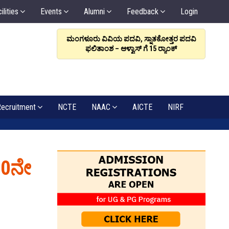
ilities
Events
Alumni
Feedback
Login
ರಳಿಸಲಿ, ಸಂಬಂಧವೇ
ಮಂಗಳೂರು ವಿವಿಯ ಪದವಿ, ಸ್ನಾತಕೋತ್ತರ ಪದವಿ
ಆಳ್ವಾಸ
: ಡಾ. ಆಳ್ವ
ಫಲಿತಾಂಶ – ಆಳ್ವಾಸ್ ಗೆ 15 ರ್‍ಯಾಂಕ್‌
6
ecruitment
NCTE
NAAC
AICTE
NIRF
10ನೇ