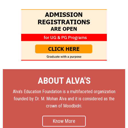
ABOUT ALVA'S
Alva’s Education Foundation is a multifaceted organization
founded by Dr. M. Mohan Alva and it is considered as the
crown of Moodbidri.
Know More