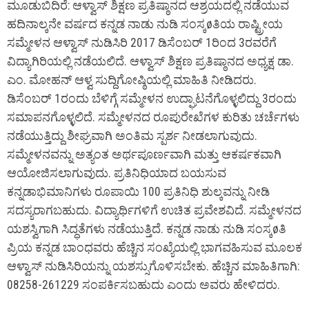
ಮೂಡುಬಿದಿರೆ: ಆಳ್ವಾಸ್ ಶಿಕ್ಷಣ ಪ್ರತಿಷ್ಠಾನದ ಆಶ್ರಯದಲ್ಲಿ ನಡೆಯುವ
ಹದಿನಾಲ್ಕನೇ ವರ್ಷದ ಕನ್ನಡ ನಾಡು ನುಡಿ ಸಂಸ್ಕøತಿಯ ರಾಷ್ಟ್ರೀಯ
ಸಮ್ಮೇಳನ ಆಳ್ವಾಸ್ ನುಡಿಸಿರಿ 2017 ಡಿಸೆಂಬರ್ 1ರಿಂದ 3ರವರೆಗೆ
ವಿದ್ಯಾಗಿರಿಯಲ್ಲಿ ನಡೆಯಲಿದೆ. ಆಳ್ವಾಸ್ ಶಿಕ್ಷಣ ಪ್ರತಿಷ್ಠಾನದ ಅಧ್ಯಕ್ಷ ಡಾ.
ಎಂ. ಮೋಹನ್ ಆಳ್ವ ಸುದ್ದಿಗೋಷ್ಠಿಯಲ್ಲಿ ಮಾಹಿತಿ ನೀಡಿದರು.
ಡಿಸೆಂಬರ್ 1ರಂದು ಬೆಳಿಗ್ಗೆ ಸಮ್ಮೇಳನ ಉದ್ಘಾಟನೆಗೊಳ್ಳಲಿದ್ದು 3ರಂದು
ಸಮಾಪನಗೊಳ್ಳಲಿದೆ. ಸಮ್ಮೇಳನದ ರೂಪುರೇಖೆಗಳ ಕುರಿತು ಚರ್ಚೆಗಳು
ನಡೆಯುತ್ತಿದ್ದು ಶೀಘ್ರವಾಗಿ ಅಂತಿಮ ಸ್ಪರ್ಶ ನೀಡಲಾಗುವುದು.
ಸಮ್ಮೇಳನವನ್ನು ಅತ್ಯಂತ ಅರ್ಥಪೂರ್ಣವಾಗಿ ಮತ್ತು ಆಕರ್ಷಕವಾಗಿ
ಆಯೋಜಿಸಲಾಗುವುದು. ಪ್ರತಿನಿಧಿಯಾದ ಬಯಸುವ
ಕನ್ನಡಾಭಿಮಾನಿಗಳು ರೂಪಾಯಿ 100 ಪ್ರತಿನಿಧಿ ಶುಲ್ಕವನ್ನು ನೀಡಿ
ಸದಸ್ಯರಾಗಬಹುದು. ವಿದ್ಯಾರ್ಥಿಗಳಿಗೆ ಉಚಿತ ಪ್ರವೇಶವಿದೆ. ಸಮ್ಮೇಳನದ
ಯಶಸ್ವಿಗಾಗಿ ಸಿದ್ಧತೆಗಳು ನಡೆಯುತ್ತಿದೆ. ಕನ್ನಡ ನಾಡು ನುಡಿ ಸಂಸ್ಕøತಿ
ಪ್ರಿಯ ಕನ್ನಡ ಬಾಂಧವರು ಹೆಚ್ಚಿನ ಸಂಖ್ಯೆಯಲ್ಲಿ ಭಾಗವಹಿಸುವ ಮೂಲಕ
ಆಳ್ವಾಸ್ ನುಡಿಸಿರಿಯನ್ನು ಯಶಸ್ಸುಗೊಳಿಸಬೇಕು. ಹೆಚ್ಚಿನ ಮಾಹಿತಿಗಾಗಿ:
08258-261229 ಸಂಪರ್ಕಿಸಬಹುದು ಎಂದು ಅವರು ಹೇಳಿದರು.