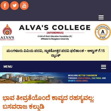
ಮಂಗಳೂರು ವಿವಿಯ ಪದವಿ, ಸ್ನಾತಕೋತ್ತರ ಪದವಿ ಫಲಿತಾಂಶ – ಆಳ್ವಾಸ್ ಗೆ 15
ರ್‍ಯಾಂಕ್‌
ಭಾವ ತೀವ್ರತೆಯೊಂದೆ ಕಾವ್ಯದ ರಹಸ್ಯವಲ್ಲ:
ಬಸವರಾಜ ಕಲ್ಗುಡಿ