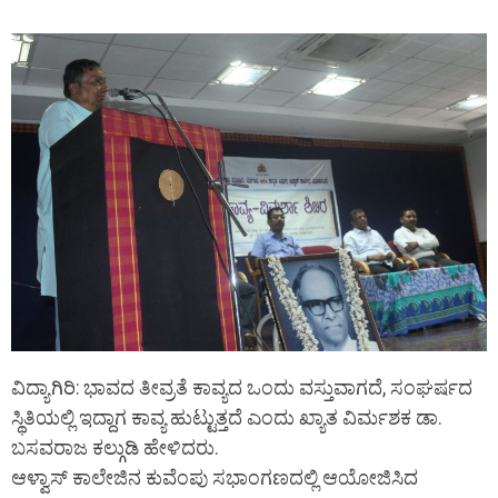
ವಿದ್ಯಾಗಿರಿ: ಭಾವದ ತೀವ್ರತೆ ಕಾವ್ಯದ ಒಂದು ವಸ್ತುವಾಗದೆ, ಸಂಘರ್ಷದ
ಸ್ಥಿತಿಯಲ್ಲಿ ಇದ್ದಾಗ ಕಾವ್ಯ ಹುಟ್ಟುತ್ತದೆ ಎಂದು ಖ್ಯಾತ ವಿರ್ಮಶಕ ಡಾ.
ಬಸವರಾಜ ಕಲ್ಗುಡಿ ಹೇಳಿದರು.
ಆಳ್ವಾಸ್ ಕಾಲೇಜಿನ ಕುವೆಂಪು ಸಭಾಂಗಣದಲ್ಲಿ ಆಯೋಜಿಸಿದ