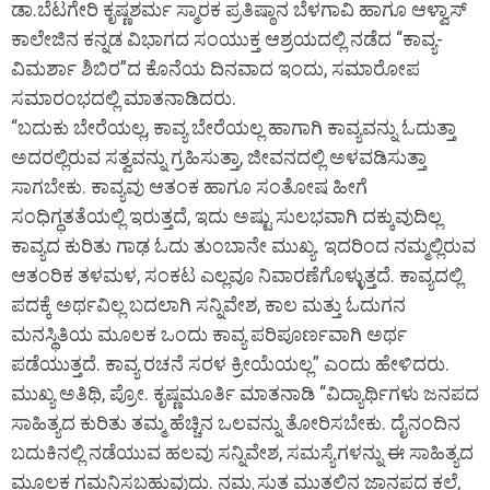
ಡಾ.ಬೆಟಗೇರಿ ಕೃಷ್ಣಶರ್ಮ ಸ್ಮಾರಕ ಪ್ರತಿಷ್ಠಾನ ಬೆಳಗಾವಿ ಹಾಗೂ ಆಳ್ವಾಸ್
ಕಾಲೇಜಿನ ಕನ್ನಡ ವಿಭಾಗದ ಸಂಯುಕ್ತ ಆಶ್ರಯದಲ್ಲಿ ನಡೆದ “ಕಾವ್ಯ-
ವಿಮರ್ಶಾ ಶಿಬಿರ”ದ ಕೊನೆಯ ದಿನವಾದ ಇಂದು, ಸಮಾರೋಪ
ಸಮಾರಂಭದಲ್ಲಿ ಮಾತನಾಡಿದರು.
“ಬದುಕು ಬೇರೆಯಲ್ಲ, ಕಾವ್ಯ ಬೇರೆಯಲ್ಲ ಹಾಗಾಗಿ ಕಾವ್ಯವನ್ನು ಓದುತ್ತಾ
ಅದರಲ್ಲಿರುವ ಸತ್ವವನ್ನು ಗ್ರಹಿಸುತ್ತಾ, ಜೀವನದಲ್ಲಿ ಅಳವಡಿಸುತ್ತಾ
ಸಾಗಬೇಕು. ಕಾವ್ಯವು ಆತಂಕ ಹಾಗೂ ಸಂತೋಷ ಹೀಗೆ
ಸಂಧಿಗ್ಧತತೆಯಲ್ಲಿ ಇರುತ್ತದೆ, ಇದು ಅಷ್ಟು ಸುಲಭವಾಗಿ ದಕ್ಕುವುದಿಲ್ಲ
ಕಾವ್ಯದ ಕುರಿತು ಗಾಢ ಓದು ತುಂಬಾನೇ ಮುಖ್ಯ. ಇದರಿಂದ ನಮ್ಮಲ್ಲಿರುವ
ಆತಂರಿಕ ತಳಮಳ, ಸಂಕಟ ಎಲ್ಲವೂ ನಿವಾರಣೆಗೊಳ್ಳುತ್ತದೆ. ಕಾವ್ಯದಲ್ಲಿ
ಪದಕ್ಕೆ ಅರ್ಥವಿಲ್ಲ ಬದಲಾಗಿ ಸನ್ನಿವೇಶ, ಕಾಲ ಮತ್ತು ಓದುಗನ
ಮನಸ್ಥಿತಿಯ ಮೂಲಕ ಒಂದು ಕಾವ್ಯ ಪರಿಪೂರ್ಣವಾಗಿ ಅರ್ಥ
ಪಡೆಯುತ್ತದೆ. ಕಾವ್ಯ ರಚನೆ ಸರಳ ಕ್ರೀಯೆಯಲ್ಲ” ಎಂದು ಹೇಳಿದರು.
ಮುಖ್ಯ ಅತಿಥಿ, ಪ್ರೋ. ಕೃಷ್ಣಮೂರ್ತಿ ಮಾತನಾಡಿ “ವಿದ್ಯಾರ್ಥಿಗಳು ಜನಪದ
ಸಾಹಿತ್ಯದ ಕುರಿತು ತಮ್ಮ ಹೆಚ್ಚಿನ ಒಲವನ್ನು ತೋರಿಸಬೇಕು. ದೈನಂದಿನ
ಬದುಕಿನಲ್ಲಿ ನಡೆಯುವ ಹಲವು ಸನ್ನಿವೇಶ, ಸಮಸ್ಯೆಗಳನ್ನು ಈ ಸಾಹಿತ್ಯದ
ಮೂಲಕ ಗಮನಿಸಬಹುವುದು. ನಮ್ಮ ಸುತ್ತ ಮುತ್ತಲಿನ ಜಾನಪದ ಕಲೆ,