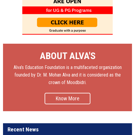
ABOUT ALVA'S
Alva’s Education Foundation is a multifaceted organization
founded by Dr. M. Mohan Alva and it is considered as the
crown of Moodbidri.
Know More
Recent News