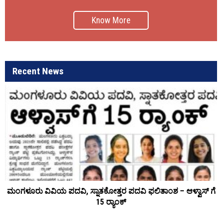
Know More
Recent News
ಮಂಗಳೂರು ವಿವಿಯ ಪದವಿ, ಸ್ನಾತಕೋತ್ತರ ಪದವಿ ಫಲಿತಾಂಶ – ಆಳ್ವಾಸ್ ಗೆ
15 ರ್‍ಯಾಂಕ್‌