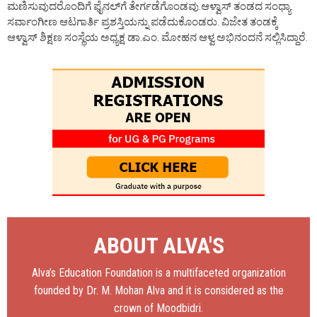
ಮಣಿಸುವುದರೊಂದಿಗೆ ಫೈನಲ್‍ಗೆ ತೇರ್ಗಡೆಗೊಂಡವು.ಆಳ್ವಾಸ್ ತಂಡದ ಸಂಧ್ಯಾ
ಸರ್ವಾಂಗೀಣ ಆಟಗಾರ್ತಿ ಪ್ರಶಸ್ತಿಯನ್ನು ಪಡೆದುಕೊಂಡರು. ವಿಜೇತ ತಂಡಕ್ಕೆ
ಆಳ್ವಾಸ್ ಶಿಕ್ಷಣ ಸಂಸ್ಥೆಯ ಅಧ್ಯಕ್ಷ ಡಾ.ಎಂ. ಮೋಹನ ಆಳ್ವ ಅಭಿನಂದನೆ ಸಲ್ಲಿಸಿದ್ದಾರೆ.
ABOUT ALVA'S
Alva’s Education Foundation is a multifaceted organization
founded by Dr. M. Mohan Alva and it is considered as the
crown of Moodbidri.