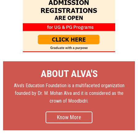
ABOUT ALVA'S
Alva’s Education Foundation is a multifaceted organization
founded by Dr. M. Mohan Alva and it is considered as the
crown of Moodbidri.
Know More