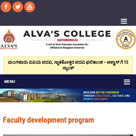
ಮಂಗಳೂರು ವಿವಿಯ ಪದವಿ, ಸ್ನಾತಕೋತ್ತರ ಪದವಿ ಫಲಿತಾಂಶ – ಆಳ್ವಾಸ್ ಗೆ 15
ರ್‍ಯಾಂಕ್‌
Faculty development program