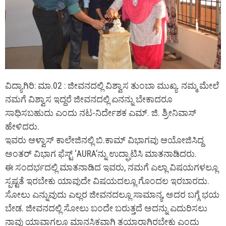
ವಿದ್ಯಾಗಿರಿ: ಮಾ.02 : ಜೀವನದಲ್ಲಿ ವಿಶ್ವಾಸ ತುಂಬಾ ಮುಖ್ಯ. ನಮ್ಮ ಮೇಲೆ
ನಮಗೆ ವಿಶ್ವಾಸ ಇದ್ದರೆ ಜೀವನದಲ್ಲಿ ಏನನ್ನು ಬೇಕಾದರೂ
ಸಾಧಿಸಬಹುದು ಎಂದು ನಟ-ನಿರ್ದೇಶಕ ಎಮ್. ಜಿ. ಶ್ರೀನಿವಾಸ್
ಹೇಳಿದರು.
ಇವರು ಆಳ್ವಾಸ್ ಕಾಲೇಜಿನಲ್ಲಿ ಬಿ.ಕಾಮ್ ವಿಭಾಗವು ಆಯೋಜಿಸಿದ್ದ
ಅಂತರ್ ವಿಭಾಗ ಫೆಸ್ಟ್ ‘AURA’ನ್ನು ಉದ್ಘಾಟಿಸಿ ಮಾತನಾಡಿದರು.
ಈ ಸಂದರ್ಭದಲ್ಲಿ ಮಾತನಾಡಿದ ಇವರು, ನಮಗೆ ಎಲ್ಲಾ ವಿಷಯಗಳಲ್ಲೂ
ಸ್ಪಷ್ಟತೆ ಇರಬೇಕು ಯಾವುದೇ ವಿಷಯದಲ್ಲೂ ಗೊಂದಲ ಇರಬಾರದು.
ಸೋಲು ಎನ್ನುವುದು ಎಲ್ಲರ ಜೀವನದಲ್ಲೂ ಸಾಮಾನ್ಯ, ಅದರ ಬಗ್ಗೆ ಭಯ
ಬೇಡ. ಜೀವನದಲ್ಲಿ ಸೋಲು ಬಂದೇ ಬರುತ್ತದೆ ಅದನ್ನು ಎದುರಿಸಲು
ನಾವು ಯಾವಾಗಲೂ ಮಾನಸಿಕವಾಗಿ ತಯಾರಾಗಿರಬೇಕು ಎಂದು