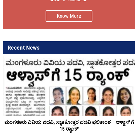
Know More
Recent News
ಮಂಗಳೂರು ವಿವಿಯ ಪದವಿ, ಸ್ನಾತಕೋತ್ತರ ಪದವಿ ಫಲಿತಾಂಶ – ಆಳ್ವಾಸ್ ಗೆ
15 ರ್‍ಯಾಂಕ್‌