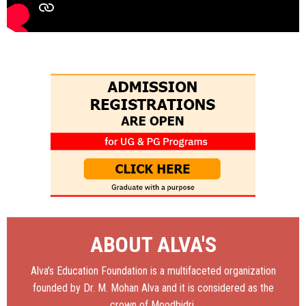
ABOUT ALVA'S
Alva’s Education Foundation is a multifaceted organization
founded by Dr. M. Mohan Alva and it is considered as the
crown of Moodbidri.