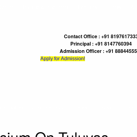
Corner
Training & Placement
Facilities
Events
Al
Contact Office : +91 819761733
Principal : +91 8147760394
Admission Officer : +91 8884455
Apply for Admission!
xamination
Achievements
Library
Research
Recr
osium On Tuluvas