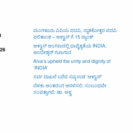
umni
Feedback
Login
ಮಂಗಳೂರು ವಿವಿಯ ಪದವಿ, ಸ್ನಾತಕೋತ್ತರ ಪದವಿ
3
ಫಲಿತಾಂಶ – ಆಳ್ವಾಸ್ ಗೆ 15 ರ್‍ಯಾಂಕ್‌
ಆಳ್ವಾಸ್ ಅಂಗಣದಲ್ಲಿ ಭಾವೈಕ್ಯತೆಯ INDIA,
526
ಅಂಬೇಡ್ಕರ್ ಗುಣಗಾನ
Alva’s upheld the unity and dignity of
‘INDIA’
ಸರ್ವ ದಾಖಲೆ ಬರೆದ ಸವ್ಯಸಾಚಿ ‘ಆಳ್ವಾಸ್’
ಬೆಳಕು ಅಂತರಂಗ ಅರಳಿಸಲಿ, ಸಂಬಂಧವೇ
ಸಂಪತ್ತಾಗಲಿ: ಡಾ. ಆಳ್ವ
uitment
NCTE
NAAC
AICTE
NIRF