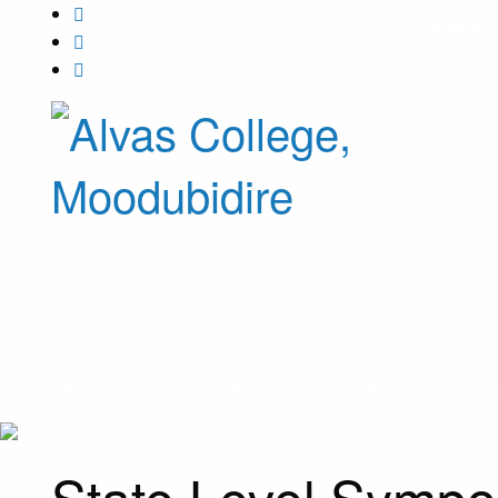
Student 
About
Courses
Departments
Admission
E
State Level Symp