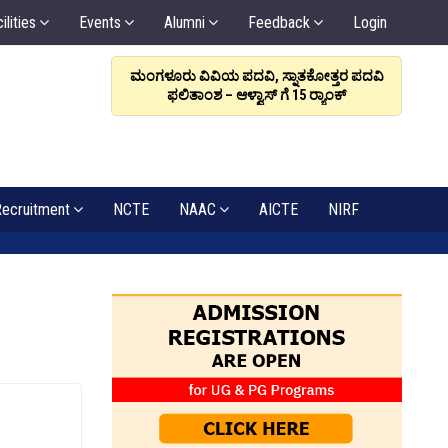
ilities
Events
Alumni
Feedback
Login
ರಳಿಸಲಿ, ಸಂಬಂಧವೇ
ಮಂಗಳೂರು ವಿವಿಯ ಪದವಿ, ಸ್ನಾತಕೋತ್ತರ ಪದವಿ
ಆಳ್ವಾಸ
: ಡಾ. ಆಳ್ವ
ಫಲಿತಾಂಶ – ಆಳ್ವಾಸ್ ಗೆ 15 ರ್‍ಯಾಂಕ್‌
6
ecruitment
NCTE
NAAC
AICTE
NIRF