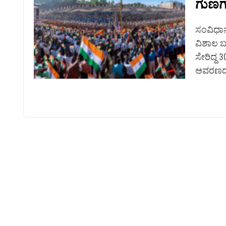
ಗುಣಗ
ಸಂವಿಧಾನ 
ವಿಶಾಲ ಬ
ಸೇರಿದ್ದ 3
ಆವರಣದ.