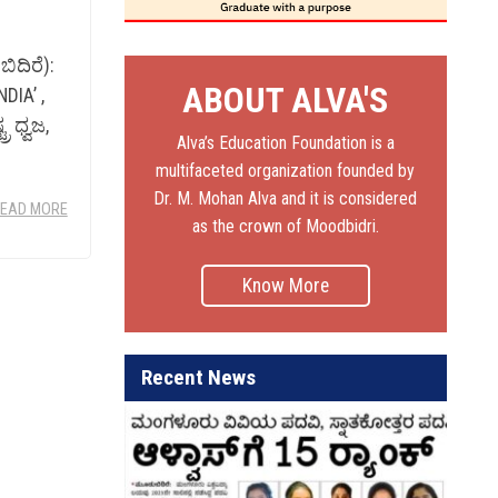
ಿದಿರೆ):
ABOUT ALVA'S
IA’ ,
ರ ಧ್ವಜ,
Alva’s Education Foundation is a
multifaceted organization founded by
Dr. M. Mohan Alva and it is considered
EAD MORE
as the crown of Moodbidri.
Know More
Recent News