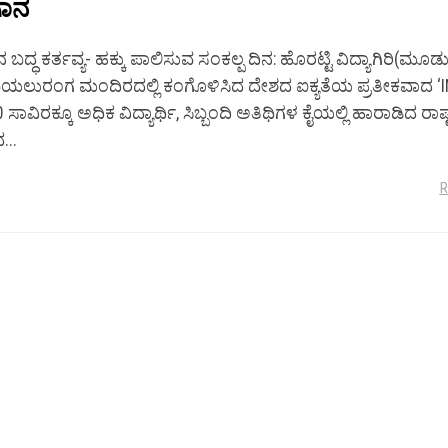
ಾನ
ಬದ್ಧ ಕರ್ತವ್ಯ- ಹಕ್ಕು ಪಾಲಿಸುವ ಸಂಕಲ್ಪ ದಿನ: ಹೊರಟ್ಟಿ ವಿದ್ಯಾಗಿರಿ(ಮೂಡುಬ
ಯಲುರಂಗ ಮಂದಿರದಲ್ಲಿ ಕಂಗೊಳಿಸಿದ ದೇಶದ ಐಕ್ಯತೆಯ ಪ್ರತೀಕವಾದ ‘IND
0 ಸಾವಿರಕ್ಕೂ ಅಧಿಕ ವಿದ್ಯಾರ್ಥಿ, ಸಿಬ್ಬಂದಿ ಅತಿಥಿಗಳ ಕೈಯಲ್ಲಿ ಹಾರಾಡಿದ ರಾಷ್ಟ್
..
R