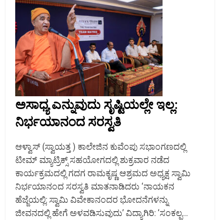
ಅಸಾಧ್ಯ ಎನ್ನುವುದು ಸೃಷ್ಟಿಯಲ್ಲೇ ಇಲ್ಲ:
ನಿರ್ಭಯಾನಂದ ಸರಸ್ವತಿ
ಆಳ್ವಾಸ್ (ಸ್ವಾಯತ್ತ ) ಕಾಲೇಜಿನ ಕುವೆಂಪು ಸಭಾಂಗಣದಲ್ಲಿ
ಟೀಮ್ ಮ್ಯಾಟ್ರಿಕ್ಸ್ ಸಹಯೋಗದಲ್ಲಿ ಶುಕ್ರವಾರ ನಡೆದ
ಕಾರ್ಯಕ್ರಮದಲ್ಲಿ ಗದಗ ರಾಮಕೃಷ್ಣ ಆಶ್ರಮದ ಅಧ್ಯಕ್ಷ ಸ್ವಾಮಿ
ನಿರ್ಭಯಾನಂದ ಸರಸ್ವತಿ ಮಾತನಾಡಿದರು ‘ನಾಯಕನ
ಹೆಜ್ಜೆಯಲ್ಲಿ: ಸ್ವಾಮಿ ವಿವೇಕಾನಂದರ ಭೋದನೆಗಳನ್ನು
ಜೀವನದಲ್ಲಿ ಹೇಗೆ ಅಳವಡಿಸುವುದು’ ವಿದ್ಯಾಗಿರಿ: ‘ಸಂಕಲ್ಪ...