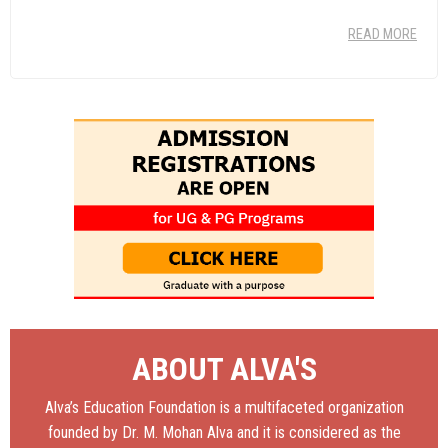
READ MORE
ABOUT ALVA'S
Alva’s Education Foundation is a multifaceted organization
founded by Dr. M. Mohan Alva and it is considered as the