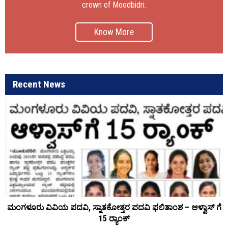
crown of Moodbidri.
Know More
Recent News
ಮಂಗಳೂರು ವಿವಿಯ ಪದವಿ, ಸ್ನಾತಕೋತ್ತರ ಪದವಿ ಫಲಿತಾಂಶ – ಆಳ್ವಾಸ್ ಗೆ
15 ರ್‍ಯಾಂಕ್‌